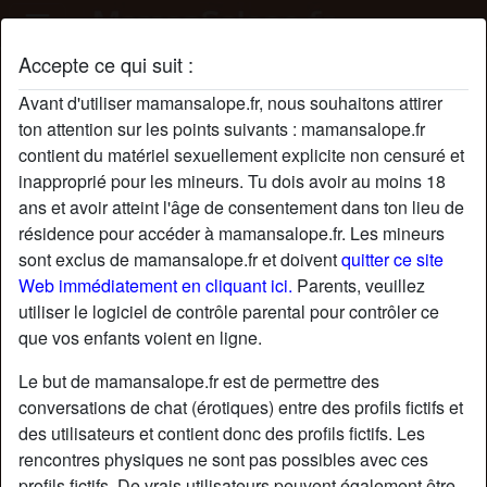
Accepte ce qui suit :
Profil de CelesteD
Avant d'utiliser mamansalope.fr, nous souhaitons attirer
ton attention sur les points suivants : mamansalope.fr
contient du matériel sexuellement explicite non censuré et
inapproprié pour les mineurs. Tu dois avoir au moins 18
ans et avoir atteint l'âge de consentement dans ton lieu de
résidence pour accéder à mamansalope.fr. Les mineurs
sont exclus de mamansalope.fr et doivent
quitter ce site
Web immédiatement en cliquant ici.
Parents, veuillez
utiliser le logiciel de contrôle parental pour contrôler ce
que vos enfants voient en ligne.
Le but de mamansalope.fr est de permettre des
conversations de chat (érotiques) entre des profils fictifs et
des utilisateurs et contient donc des profils fictifs. Les
rencontres physiques ne sont pas possibles avec ces
star
chat
Ajouter
Discuter !
profils fictifs. De vrais utilisateurs peuvent également être