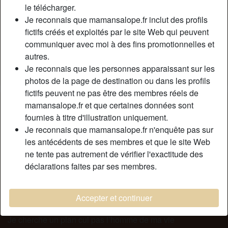
Relation:
Célibataire
le télécharger.
Couleur des cheveux:
Brunette
Je reconnais que mamansalope.fr inclut des profils
fictifs créés et exploités par le site Web qui peuvent
Couleur des yeux:
Bleu
communiquer avec moi à des fins promotionnelles et
Poids:
56 Kg
autres.
Épilé(e):
Oui
Je reconnais que les personnes apparaissant sur les
Fumeur(euse):
À l'occasion
photos de la page de destination ou dans les profils
fictifs peuvent ne pas être des membres réels de
Description
person_pin
mamansalope.fr et que certaines données sont
fournies à titre d'illustration uniquement.
Je suis une femme mature et une vraie salope. Non, ce
Je reconnais que mamansalope.fr n'enquête pas sur
n’est pas de l’intox, mais la vérité. Je suis mature et je veux
les antécédents de ses membres et que le site Web
un homme de grand max 30 ans. Alors oui, on peut
ne tente pas autrement de vérifier l'exactitude des
m’assimiler à une cougar, mais je m’entretien et je prends
déclarations faites par ses membres.
grand soin de moi, très peu d’hommes s’imagine vraiment
mon âge. J’aime les hommes plus jeune parce qu’ils sont
plus fougueux et plus résistant. Ils arrivent à me suivre. Je
Accepter et continuer
suis une femme indépendante qui a une vie bien remplie.
Je cherche un plan cul pas l’homme de ma vie