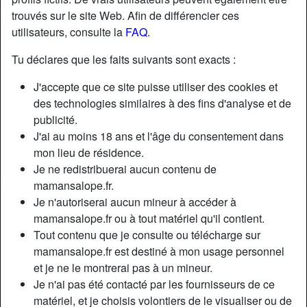
trouvés sur le site Web. Afin de différencier ces
utilisateurs, consulte la
FAQ
.
Tu déclares que les faits suivants sont exacts :
J'accepte que ce site puisse utiliser des cookies et
des technologies similaires à des fins d'analyse et de
publicité.
J'ai au moins 18 ans et l'âge du consentement dans
mon lieu de résidence.
Je ne redistribuerai aucun contenu de
mamansalope.fr.
Je n'autoriserai aucun mineur à accéder à
Nickname:
CelesteD
mamansalope.fr ou à tout matériel qu'il contient.
Âge:
43
Tout contenu que je consulte ou télécharge sur
Pays:
France
mamansalope.fr est destiné à mon usage personnel
Département:
Val-de-Marne
et je ne le montrerai pas à un mineur.
Sexe:
Femme
Je n'ai pas été contacté par les fournisseurs de ce
Sexualité:
Hétéro
matériel, et je choisis volontiers de le visualiser ou de