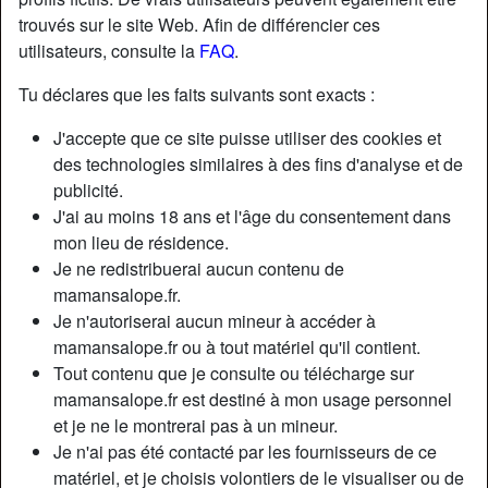
trouvés sur le site Web. Afin de différencier ces
utilisateurs, consulte la
FAQ
.
Tu déclares que les faits suivants sont exacts :
J'accepte que ce site puisse utiliser des cookies et
des technologies similaires à des fins d'analyse et de
publicité.
J'ai au moins 18 ans et l'âge du consentement dans
mon lieu de résidence.
Je ne redistribuerai aucun contenu de
mamansalope.fr.
Je n'autoriserai aucun mineur à accéder à
Nickname:
RedString
mamansalope.fr ou à tout matériel qu'il contient.
Âge:
55
Tout contenu que je consulte ou télécharge sur
Pays:
France
mamansalope.fr est destiné à mon usage personnel
Département:
Somme
et je ne le montrerai pas à un mineur.
Sexe:
Femme
Je n'ai pas été contacté par les fournisseurs de ce
Sexualité:
Hétéro
matériel, et je choisis volontiers de le visualiser ou de