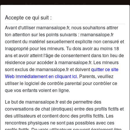
Accepte ce qui suit :
Profil de redString
Avant d'utiliser mamansalope.fr, nous souhaitons attirer
ton attention sur les points suivants : mamansalope.fr
contient du matériel sexuellement explicite non censuré et
inapproprié pour les mineurs. Tu dois avoir au moins 18
ans et avoir atteint l'âge de consentement dans ton lieu de
résidence pour accéder à mamansalope.fr. Les mineurs
sont exclus de mamansalope.fr et doivent
quitter ce site
Web immédiatement en cliquant ici.
Parents, veuillez
utiliser le logiciel de contrôle parental pour contrôler ce
que vos enfants voient en ligne.
Le but de mamansalope.fr est de permettre des
conversations de chat (érotiques) entre des profils fictifs et
des utilisateurs et contient donc des profils fictifs. Les
rencontres physiques ne sont pas possibles avec ces
star
chat
Ajouter
Discuter !
profils fictifs. De vrais utilisateurs peuvent également être