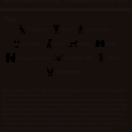
Homme, Hétéro, Africain(e), Caucasien(ne), Latin(e), 18-25
Tags
Fellation
Oral
Jeu de rôle
Lingerie
Cuir
Latex
Anal
Gorge profonde
Bondage dur
Voyeur
Dominant(e)
Manan Salope © 2012 - 2026
|
Abuse
|
Sitemap
|
Tarifs
|
FAQ
|
Privacy policy
|
Conditions générales d'utilisation
|
Contact
Ce site est un service de chat érotique et utilise des profils fictifs. Ceux-ci sont
purement à des fins de divertissement, les rendez-vous physiques ne sont pas
possibles. Tu paies par message. Tu dois avoir 18 ans ou plus pour utiliser ce
site. Afin de te fournir le meilleur service possible, nous traitons tes données
personnelles. L'âge minimum pour participer est de 18 ans. Les personnes
n'ayant pas l'âge minimum ne sont pas autorisées à utiliser ce service. Protège
les mineurs des images explicites en ligne avec des logiciels comme