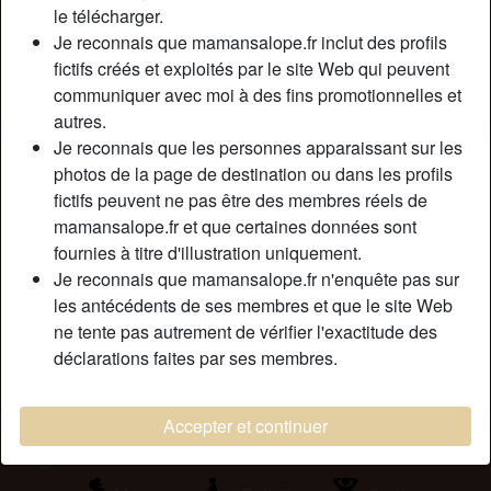
Relation:
Célibataire
le télécharger.
Taille:
163 cm
Je reconnais que mamansalope.fr inclut des profils
fictifs créés et exploités par le site Web qui peuvent
Épilé(e):
Oui
communiquer avec moi à des fins promotionnelles et
Fumeur(euse):
Non
autres.
Je reconnais que les personnes apparaissant sur les
Description
person_pin
photos de la page de destination ou dans les profils
fictifs peuvent ne pas être des membres réels de
Salut ! Je suis comme beaucoup ici je recherche un plan
mamansalope.fr et que certaines données sont
cul, sans prise de tête ! Célibataire depuis 2 ans, j’aime
fournies à titre d'illustration uniquement.
bien ma vie, je baise quand j’en ai envie et je m’amuse
Je reconnais que mamansalope.fr n'enquête pas sur
comme une folle. Je tiens tout de même à rester discrète,
les antécédents de ses membres et que le site Web
c’est une des conditions pour pouvoir me baiser ;-).
ne tente pas autrement de vérifier l'exactitude des
Cherche
déclarations faites par ses membres.
N'a spécifié aucune préférence
Accepter et continuer
Tags