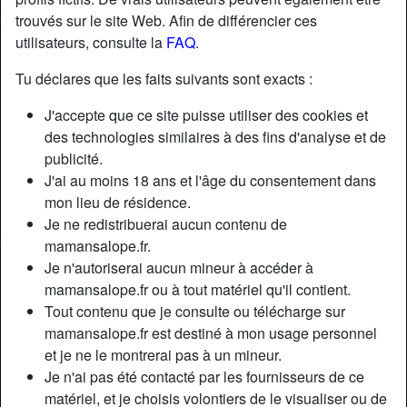
trouvés sur le site Web. Afin de différencier ces
utilisateurs, consulte la
FAQ
.
Tu déclares que les faits suivants sont exacts :
J'accepte que ce site puisse utiliser des cookies et
des technologies similaires à des fins d'analyse et de
publicité.
J'ai au moins 18 ans et l'âge du consentement dans
mon lieu de résidence.
Je ne redistribuerai aucun contenu de
mamansalope.fr.
Je n'autoriserai aucun mineur à accéder à
Nickname:
WantedBG
mamansalope.fr ou à tout matériel qu'il contient.
Âge:
36
Tout contenu que je consulte ou télécharge sur
Pays:
France
mamansalope.fr est destiné à mon usage personnel
Département:
Pyrénées-Orientales
et je ne le montrerai pas à un mineur.
Sexe:
Femme
Je n'ai pas été contacté par les fournisseurs de ce
Sexualité:
Hétéro
matériel, et je choisis volontiers de le visualiser ou de