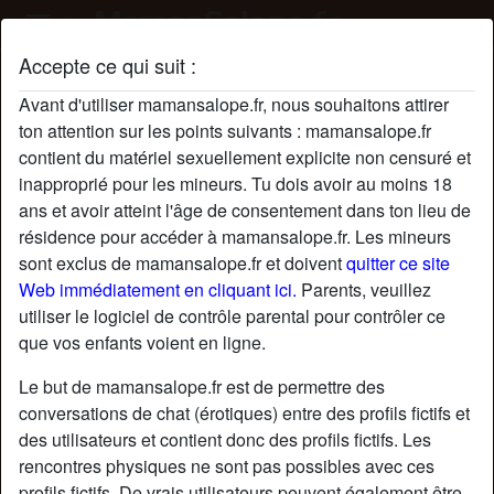
Accepte ce qui suit :
Profil de wantedBG
Avant d'utiliser mamansalope.fr, nous souhaitons attirer
ton attention sur les points suivants : mamansalope.fr
contient du matériel sexuellement explicite non censuré et
inapproprié pour les mineurs. Tu dois avoir au moins 18
ans et avoir atteint l'âge de consentement dans ton lieu de
résidence pour accéder à mamansalope.fr. Les mineurs
sont exclus de mamansalope.fr et doivent
quitter ce site
Web immédiatement en cliquant ici.
Parents, veuillez
utiliser le logiciel de contrôle parental pour contrôler ce
que vos enfants voient en ligne.
Le but de mamansalope.fr est de permettre des
conversations de chat (érotiques) entre des profils fictifs et
des utilisateurs et contient donc des profils fictifs. Les
rencontres physiques ne sont pas possibles avec ces
star
chat
Ajouter
Discuter !
profils fictifs. De vrais utilisateurs peuvent également être