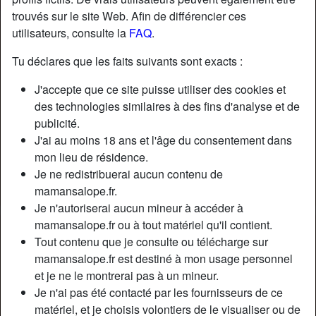
trouvés sur le site Web. Afin de différencier ces
utilisateurs, consulte la
FAQ
.
Nickname:
ChezPaul
Âge:
41
Tu déclares que les faits suivants sont exacts :
Pays:
France
J'accepte que ce site puisse utiliser des cookies et
Département:
Marne
des technologies similaires à des fins d'analyse et de
Sexe:
Femme
publicité.
Sexualité:
Hétéro
J'ai au moins 18 ans et l'âge du consentement dans
Relation:
Célibataire
mon lieu de résidence.
Épilé(e):
Oui
Je ne redistribuerai aucun contenu de
Fumeur(euse):
Oui
mamansalope.fr.
Je n'autoriserai aucun mineur à accéder à
mamansalope.fr ou à tout matériel qu'il contient.
Description
person_pin
Tout contenu que je consulte ou télécharge sur
Bonsoir, j’aimerai faire une expérience sm , si quelqu’un
mamansalope.fr est destiné à mon usage personnel
est intéressé il peut m’écrire. J’aimerai tenir le rôle de
et je ne le montrerai pas à un mineur.
dominatrice, mais je ne suis pas experte. Quelqu’un avec
Je n'ai pas été contacté par les fournisseurs de ce
de l’expérience pourrait peut-être me guider un peu, j’ai
matériel, et je choisis volontiers de le visualiser ou de