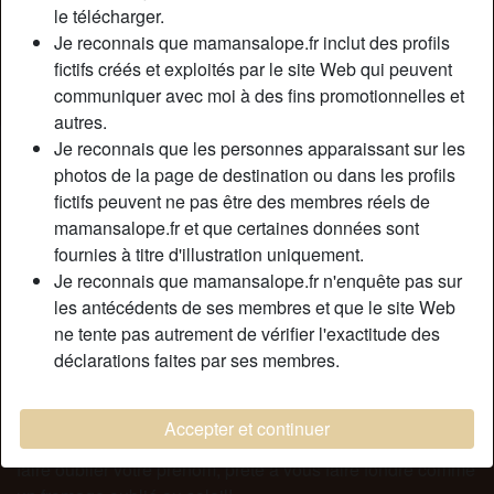
Couleur des cheveux:
Rouge
le télécharger.
Couleur des yeux:
Brun
Je reconnais que mamansalope.fr inclut des profils
fictifs créés et exploités par le site Web qui peuvent
Épilé(e):
Oui
communiquer avec moi à des fins promotionnelles et
Fumeur(euse):
À l'occasion
autres.
Je reconnais que les personnes apparaissant sur les
Description
person_pin
photos de la page de destination ou dans les profils
fictifs peuvent ne pas être des membres réels de
Clothilde , c’est moi, belle mature . On m’appelle « petite
mamansalope.fr et que certaines données sont
souris » à cause de mon mignon minois, et puis aussi
fournies à titre d'illustration uniquement.
parce je consomme les hommes comme une souris le
Je reconnais que mamansalope.fr n'enquête pas sur
fromage : je me jette dessus sans réfléchir, ce qui fait que
les antécédents de ses membres et que le site Web
je suis souvent prise au piège! Si vous êtes adeptes de
ne tente pas autrement de vérifier l'exactitude des
femmes matures, alors vous apprécierez ma compagnie.
déclarations faites par ses membres.
Je ne suis pas difficile, que vous soyez jeune ou plus mur
(pas plus de 45 ans quand même, on est cougar mature ou
on ne l’est pas), beau ou juste sublime, mince ou musclé,
Accepter et continuer
je suis prête à vous sucer jusqu’à plus soif, prête à vous
faire oublier votre prénom, prête à vous faire fondre comme