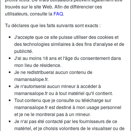
trouvés sur le site Web. Afin de différencier ces
utilisateurs, consulte la
FAQ
.
Tu déclares que les faits suivants sont exacts :
J'accepte que ce site puisse utiliser des cookies et
des technologies similaires à des fins d'analyse et de
publicité.
J'ai au moins 18 ans et l'âge du consentement dans
mon lieu de résidence.
Je ne redistribuerai aucun contenu de
mamansalope.fr.
Je n'autoriserai aucun mineur à accéder à
Nickname:
ClothildeC
mamansalope.fr ou à tout matériel qu'il contient.
Âge:
48
Tout contenu que je consulte ou télécharge sur
Pays:
France
mamansalope.fr est destiné à mon usage personnel
Département:
Maine-et-Loire
et je ne le montrerai pas à un mineur.
Sexe:
Femme
Je n'ai pas été contacté par les fournisseurs de ce
Sexualité:
Hétéro
matériel, et je choisis volontiers de le visualiser ou de