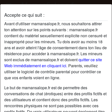
Accepte ce qui suit :
Profil de ClothildeC
Avant d'utiliser mamansalope.fr, nous souhaitons attirer
radio_button_checked
ton attention sur les points suivants : mamansalope.fr
contient du matériel sexuellement explicite non censuré et
inapproprié pour les mineurs. Tu dois avoir au moins 18
ans et avoir atteint l'âge de consentement dans ton lieu de
résidence pour accéder à mamansalope.fr. Les mineurs
sont exclus de mamansalope.fr et doivent
quitter ce site
Web immédiatement en cliquant ici.
Parents, veuillez
utiliser le logiciel de contrôle parental pour contrôler ce
que vos enfants voient en ligne.
Le but de mamansalope.fr est de permettre des
conversations de chat (érotiques) entre des profils fictifs et
des utilisateurs et contient donc des profils fictifs. Les
rencontres physiques ne sont pas possibles avec ces
star
chat
Ajouter
Discuter !
profils fictifs. De vrais utilisateurs peuvent également être