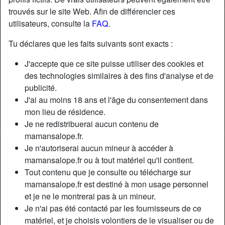
trouvés sur le site Web. Afin de différencier ces
utilisateurs, consulte la
FAQ
.
Tu déclares que les faits suivants sont exacts :
J'accepte que ce site puisse utiliser des cookies et
des technologies similaires à des fins d'analyse et de
publicité.
J'ai au moins 18 ans et l'âge du consentement dans
mon lieu de résidence.
Je ne redistribuerai aucun contenu de
mamansalope.fr.
Je n'autoriserai aucun mineur à accéder à
Nickname:
JosetteRiqueti424
mamansalope.fr ou à tout matériel qu'il contient.
Âge:
63
Tout contenu que je consulte ou télécharge sur
Pays:
France
mamansalope.fr est destiné à mon usage personnel
Département:
Loire
et je ne le montrerai pas à un mineur.
Sexe:
Femme
Je n'ai pas été contacté par les fournisseurs de ce
Sexualité:
Hétéro
matériel, et je choisis volontiers de le visualiser ou de