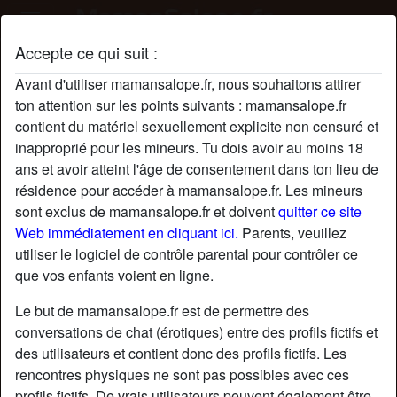
Accepte ce qui suit :
Profil de JosetteRiqueti424
Avant d'utiliser mamansalope.fr, nous souhaitons attirer
ton attention sur les points suivants : mamansalope.fr
contient du matériel sexuellement explicite non censuré et
inapproprié pour les mineurs. Tu dois avoir au moins 18
ans et avoir atteint l'âge de consentement dans ton lieu de
résidence pour accéder à mamansalope.fr. Les mineurs
sont exclus de mamansalope.fr et doivent
quitter ce site
Web immédiatement en cliquant ici.
Parents, veuillez
utiliser le logiciel de contrôle parental pour contrôler ce
que vos enfants voient en ligne.
Le but de mamansalope.fr est de permettre des
conversations de chat (érotiques) entre des profils fictifs et
des utilisateurs et contient donc des profils fictifs. Les
rencontres physiques ne sont pas possibles avec ces
star
chat
Ajouter
Discuter !
profils fictifs. De vrais utilisateurs peuvent également être