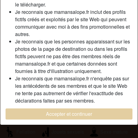
Couleur des cheveux:
Foncé
le télécharger.
Couleur des yeux:
Brun
Je reconnais que mamansalope.fr inclut des profils
fictifs créés et exploités par le site Web qui peuvent
Épilé(e):
Oui
communiquer avec moi à des fins promotionnelles et
Fumeur(euse):
À l'occasion
autres.
Je reconnais que les personnes apparaissant sur les
Description
person_pin
photos de la page de destination ou dans les profils
fictifs peuvent ne pas être des membres réels de
Je cherche des jeunes étudiants d’origine africaine qui
mamansalope.fr et que certaines données sont
aimerait un plan cul avec un vieille cougar vicieuse . Me
fournies à titre d'illustration uniquement.
contacter en privé. je me déplace et mes services sont
Je reconnais que mamansalope.fr n'enquête pas sur
gratuits. Je ne suis pas une pute.
les antécédents de ses membres et que le site Web
Cherche
ne tente pas autrement de vérifier l'exactitude des
déclarations faites par ses membres.
Homme, Hétéro, Africain(e), 18-25
Accepter et continuer
Tags
Fellation
Jouets sexuels
Sexe mature