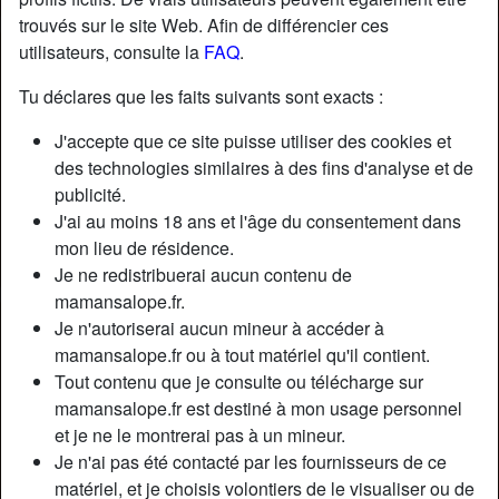
trouvés sur le site Web. Afin de différencier ces
utilisateurs, consulte la
FAQ
.
Tu déclares que les faits suivants sont exacts :
J'accepte que ce site puisse utiliser des cookies et
des technologies similaires à des fins d'analyse et de
publicité.
J'ai au moins 18 ans et l'âge du consentement dans
mon lieu de résidence.
Je ne redistribuerai aucun contenu de
mamansalope.fr.
Je n'autoriserai aucun mineur à accéder à
Nickname:
JosetteRiqueti424
mamansalope.fr ou à tout matériel qu'il contient.
Âge:
63
Tout contenu que je consulte ou télécharge sur
Pays:
France
mamansalope.fr est destiné à mon usage personnel
Département:
Loire
et je ne le montrerai pas à un mineur.
Sexe:
Femme
Je n'ai pas été contacté par les fournisseurs de ce
Sexualité:
Hétéro
matériel, et je choisis volontiers de le visualiser ou de