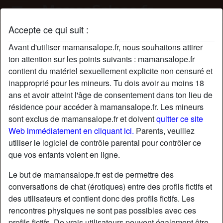
Accepte ce qui suit :
Profil de JosetteRiqueti424
Avant d'utiliser mamansalope.fr, nous souhaitons attirer
ton attention sur les points suivants : mamansalope.fr
contient du matériel sexuellement explicite non censuré et
inapproprié pour les mineurs. Tu dois avoir au moins 18
ans et avoir atteint l'âge de consentement dans ton lieu de
résidence pour accéder à mamansalope.fr. Les mineurs
sont exclus de mamansalope.fr et doivent
quitter ce site
Web immédiatement en cliquant ici.
Parents, veuillez
utiliser le logiciel de contrôle parental pour contrôler ce
que vos enfants voient en ligne.
Le but de mamansalope.fr est de permettre des
conversations de chat (érotiques) entre des profils fictifs et
des utilisateurs et contient donc des profils fictifs. Les
rencontres physiques ne sont pas possibles avec ces
star
chat
Ajouter
Discuter !
profils fictifs. De vrais utilisateurs peuvent également être