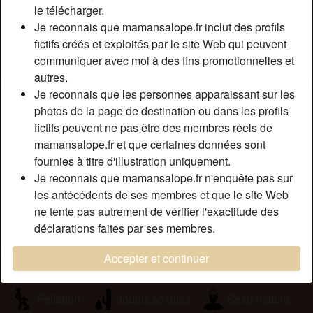
Couleur des cheveux:
Foncé
le télécharger.
Couleur des yeux:
Brun
Je reconnais que mamansalope.fr inclut des profils
fictifs créés et exploités par le site Web qui peuvent
Épilé(e):
Oui
communiquer avec moi à des fins promotionnelles et
Fumeur(euse):
À l'occasion
autres.
Je reconnais que les personnes apparaissant sur les
Description
person_pin
photos de la page de destination ou dans les profils
fictifs peuvent ne pas être des membres réels de
Je cherche des jeunes étudiants d’origine africaine qui
mamansalope.fr et que certaines données sont
aimerait un plan cul avec un vieille cougar vicieuse . Me
fournies à titre d'illustration uniquement.
contacter en privé. je me déplace et mes services sont
Je reconnais que mamansalope.fr n'enquête pas sur
gratuits. Je ne suis pas une pute.
les antécédents de ses membres et que le site Web
Cherche
ne tente pas autrement de vérifier l'exactitude des
déclarations faites par ses membres.
Homme, Hétéro, Africain(e), 18-25
Accepter et continuer
Tags
Fellation
Jouets sexuels
Sexe mature