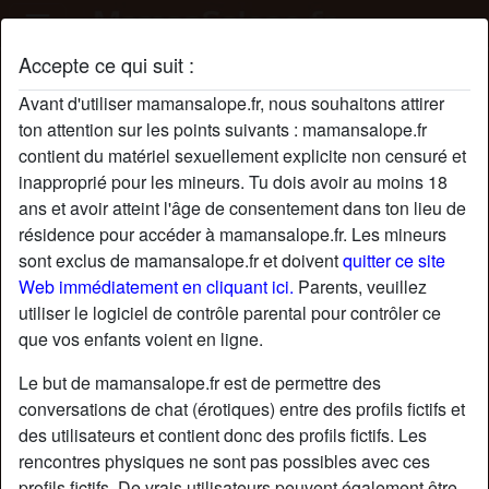
Accepte ce qui suit :
Profil de leLeloup
Avant d'utiliser mamansalope.fr, nous souhaitons attirer
ton attention sur les points suivants : mamansalope.fr
contient du matériel sexuellement explicite non censuré et
inapproprié pour les mineurs. Tu dois avoir au moins 18
ans et avoir atteint l'âge de consentement dans ton lieu de
résidence pour accéder à mamansalope.fr. Les mineurs
sont exclus de mamansalope.fr et doivent
quitter ce site
Web immédiatement en cliquant ici.
Parents, veuillez
utiliser le logiciel de contrôle parental pour contrôler ce
que vos enfants voient en ligne.
Le but de mamansalope.fr est de permettre des
conversations de chat (érotiques) entre des profils fictifs et
des utilisateurs et contient donc des profils fictifs. Les
rencontres physiques ne sont pas possibles avec ces
star
chat
Ajouter
Discuter !
profils fictifs. De vrais utilisateurs peuvent également être