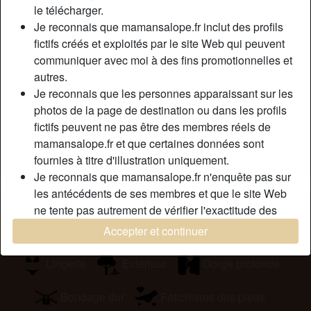
le télécharger.
pourquoi. Je suis donc là pour un plan cul adultère mais
Je reconnais que mamansalope.fr inclut des profils
ma seule exigence est que tu sois beaucoup plus jeune
fictifs créés et exploités par le site Web qui peuvent
que moi car je suis une cougar. Cela fait quelques temps
communiquer avec moi à des fins promotionnelles et
déjà, que j’ai très envie de faire l’amour avec un jeune mec
autres.
alors je me lance. Je suis une femme mature très ouverte
Je reconnais que les personnes apparaissant sur les
et libertine quand il le faut. Je te demande juste d’être très
photos de la page de destination ou dans les profils
discret car je n’ai pas la moindre envie de divorcer.
fictifs peuvent ne pas être des membres réels de
Cherche
mamansalope.fr et que certaines données sont
fournies à titre d'illustration uniquement.
Homme, Hétéro, 18-25
Je reconnais que mamansalope.fr n'enquête pas sur
les antécédents de ses membres et que le site Web
Tags
ne tente pas autrement de vérifier l'exactitude des
déclarations faites par ses membres.
Massage
Romantique
Jouets sexuels
Accepter et continuer
Lingerie
Extérieur
Gorge profonde
Bondage dur
Fétichisme des pieds