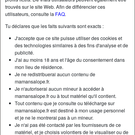
trouvés sur le site Web. Afin de différencier ces
utilisateurs, consulte la
FAQ
.
Nickname:
LeLeloup
Âge:
39
Tu déclares que les faits suivants sont exacts :
Pays:
France
J'accepte que ce site puisse utiliser des cookies et
Département:
Hauts-de-Seine
des technologies similaires à des fins d'analyse et de
Sexe:
Femme
publicité.
Sexualité:
Hétéro
J'ai au moins 18 ans et l'âge du consentement dans
Relation:
Marié(e)
mon lieu de résidence.
Couleur des cheveux:
Brunette
Je ne redistribuerai aucun contenu de
Couleur des yeux:
Bleu
mamansalope.fr.
Je n'autoriserai aucun mineur à accéder à
Épilé(e):
Épilé(e)
mamansalope.fr ou à tout matériel qu'il contient.
Fumeur(euse):
À l'occasion
Tout contenu que je consulte ou télécharge sur
mamansalope.fr est destiné à mon usage personnel
Description
person_pin
et je ne le montrerai pas à un mineur.
Je n'ai pas été contacté par les fournisseurs de ce
Bonjour, je suis désolée de ne pas pouvoir vous montrer
matériel, et je choisis volontiers de le visualiser ou de
mon visage mais je suis mariée donc vous comprendrez