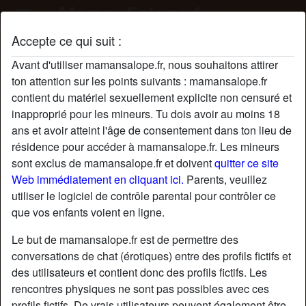
Accepte ce qui suit :
Profil de splendideCarolie
Avant d'utiliser mamansalope.fr, nous souhaitons attirer
ton attention sur les points suivants : mamansalope.fr
contient du matériel sexuellement explicite non censuré et
inapproprié pour les mineurs. Tu dois avoir au moins 18
ans et avoir atteint l'âge de consentement dans ton lieu de
résidence pour accéder à mamansalope.fr. Les mineurs
sont exclus de mamansalope.fr et doivent
quitter ce site
Web immédiatement en cliquant ici.
Parents, veuillez
utiliser le logiciel de contrôle parental pour contrôler ce
que vos enfants voient en ligne.
Le but de mamansalope.fr est de permettre des
conversations de chat (érotiques) entre des profils fictifs et
des utilisateurs et contient donc des profils fictifs. Les
rencontres physiques ne sont pas possibles avec ces
star
chat
Ajouter
Discuter !
profils fictifs. De vrais utilisateurs peuvent également être