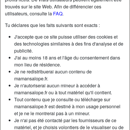
trouvés sur le site Web. Afin de différencier ces
utilisateurs, consulte la
FAQ
.
Nickname:
SplendideCarolie
Âge:
43
Tu déclares que les faits suivants sont exacts :
Pays:
France
J'accepte que ce site puisse utiliser des cookies et
Département:
Hauts-de-Seine
des technologies similaires à des fins d'analyse et de
Sexe:
Femme
publicité.
Sexualité:
Hétéro
J'ai au moins 18 ans et l'âge du consentement dans
Relation:
Célibataire
mon lieu de résidence.
Couleur des cheveux:
Blonde
Je ne redistribuerai aucun contenu de
Couleur des yeux:
Brun
mamansalope.fr.
Je n'autoriserai aucun mineur à accéder à
Épilé(e):
Oui
mamansalope.fr ou à tout matériel qu'il contient.
Fumeur(euse):
Non
Tout contenu que je consulte ou télécharge sur
mamansalope.fr est destiné à mon usage personnel
Description
person_pin
et je ne le montrerai pas à un mineur.
Je n'ai pas été contacté par les fournisseurs de ce
Bonsoir à tous, je m’appelle Coralie, je me considère
matériel, et je choisis volontiers de le visualiser ou de
aujourd’hui comme une femme mure, ma jeunesse est