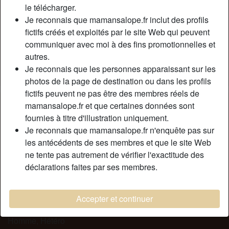
Relation:
Célibataire
le télécharger.
Couleur des cheveux:
Brunette
Je reconnais que mamansalope.fr inclut des profils
fictifs créés et exploités par le site Web qui peuvent
Couleur des yeux:
Brun
communiquer avec moi à des fins promotionnelles et
Taille:
168 cm
autres.
Épilé(e):
Oui
Je reconnais que les personnes apparaissant sur les
Fumeur(euse):
À l'occasion
photos de la page de destination ou dans les profils
fictifs peuvent ne pas être des membres réels de
Description
person_pin
mamansalope.fr et que certaines données sont
fournies à titre d'illustration uniquement.
Je suis une cougar en manque de jeunes queues bien
Je reconnais que mamansalope.fr n'enquête pas sur
dures pour combler tous mes orifices, j’adore la sodomie et
les antécédents de ses membres et que le site Web
je ne manquerai pas de vous faire jouir dans ma bouche
ne tente pas autrement de vérifier l'exactitude des
pour goûter votre nectar. J’attends de vous une hygiène
déclarations faites par ses membres.
irréprochable et que vous soyez prêts à réaliser tous mes
fantasmes, mêmes les plus coquins.
Accepter et continuer
Cherche
Homme, Hétéro