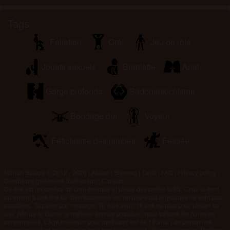
Tags
Fellation
Oral
Jeu de rôle
Jouets sexuels
Branlette
Anal
Gorge profonde
Sadomasochisme
Bondage dur
Voyeur
Fétichisme des jambes
Fessée
Manan Salope © 2012 - 2026
|
Abuse
|
Sitemap
|
Tarifs
|
FAQ
|
Privacy policy
|
Conditions générales d'utilisation
|
Contact
Ce site est un service de chat érotique et utilise des profils fictifs. Ceux-ci sont
purement à des fins de divertissement, les rendez-vous physiques ne sont pas
possibles. Tu paies par message. Tu dois avoir 18 ans ou plus pour utiliser ce
site. Afin de te fournir le meilleur service possible, nous traitons tes données
personnelles. L'âge minimum pour participer est de 18 ans. Les personnes
n'ayant pas l'âge minimum ne sont pas autorisées à utiliser ce service. Protège