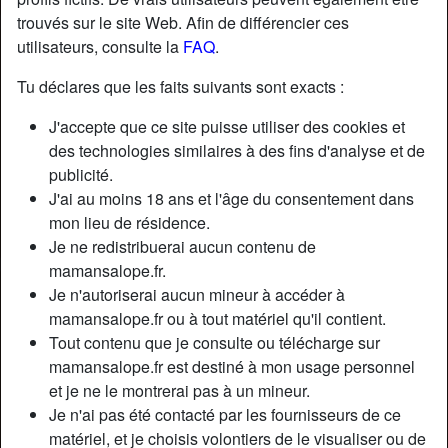
trouvés sur le site Web. Afin de différencier ces
utilisateurs, consulte la
FAQ
.
Tu déclares que les faits suivants sont exacts :
J'accepte que ce site puisse utiliser des cookies et
des technologies similaires à des fins d'analyse et de
publicité.
J'ai au moins 18 ans et l'âge du consentement dans
mon lieu de résidence.
Je ne redistribuerai aucun contenu de
mamansalope.fr.
Je n'autoriserai aucun mineur à accéder à
Nickname:
HeatedMonique
mamansalope.fr ou à tout matériel qu'il contient.
Âge:
45
Tout contenu que je consulte ou télécharge sur
Pays:
France
mamansalope.fr est destiné à mon usage personnel
Département:
Haute-Garonne
et je ne le montrerai pas à un mineur.
Sexe:
Femme
Je n'ai pas été contacté par les fournisseurs de ce
Sexualité:
Hétéro
matériel, et je choisis volontiers de le visualiser ou de