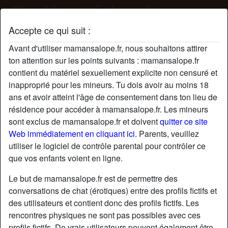
Accepte ce qui suit :
Profil de BéliseBéliseB
Avant d'utiliser mamansalope.fr, nous souhaitons attirer
radio_button_checked
ton attention sur les points suivants : mamansalope.fr
contient du matériel sexuellement explicite non censuré et
inapproprié pour les mineurs. Tu dois avoir au moins 18
ans et avoir atteint l'âge de consentement dans ton lieu de
résidence pour accéder à mamansalope.fr. Les mineurs
sont exclus de mamansalope.fr et doivent
quitter ce site
Web immédiatement en cliquant ici.
Parents, veuillez
utiliser le logiciel de contrôle parental pour contrôler ce
que vos enfants voient en ligne.
Le but de mamansalope.fr est de permettre des
conversations de chat (érotiques) entre des profils fictifs et
des utilisateurs et contient donc des profils fictifs. Les
rencontres physiques ne sont pas possibles avec ces
star
chat
Ajouter
Discuter !
profils fictifs. De vrais utilisateurs peuvent également être