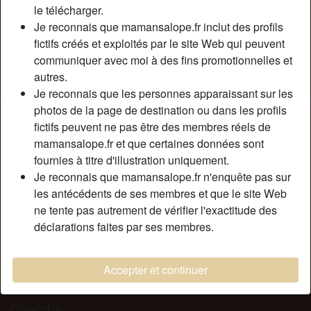
Relation:
Célibataire
le télécharger.
Couleur des cheveux:
Blonde
Je reconnais que mamansalope.fr inclut des profils
fictifs créés et exploités par le site Web qui peuvent
Couleur des yeux:
Bleu
communiquer avec moi à des fins promotionnelles et
Épilé(e):
Oui
autres.
Fumeur(euse):
Non
Je reconnais que les personnes apparaissant sur les
photos de la page de destination ou dans les profils
Description
person_pin
fictifs peuvent ne pas être des membres réels de
mamansalope.fr et que certaines données sont
D’après une bonne amie qui s’est inscrite ici il y a
fournies à titre d'illustration uniquement.
quelques temps, c’est un bon moyen de trouver des
Je reconnais que mamansalope.fr n'enquête pas sur
hommes pour des hommes pour des moments coquines et
les antécédents de ses membres et que le site Web
sans tabou. Alors moi aussi, suivant ses conseils, je me
ne tente pas autrement de vérifier l'exactitude des
suis inscrite et j’ai déposé mes photos coquines. Je suis
déclarations faites par ses membres.
une femme, bien dans sa tête et dans son corps… Je suis
à la recherche d’homme ayant le même profils pour
partager de bons moments coquins, sans prise de tête et
Accepter et continuer
sans lendemain.
Cherche