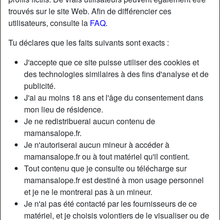
trouvés sur le site Web. Afin de différencier ces
utilisateurs, consulte la
FAQ
.
Tu déclares que les faits suivants sont exacts :
J'accepte que ce site puisse utiliser des cookies et
des technologies similaires à des fins d'analyse et de
publicité.
J'ai au moins 18 ans et l'âge du consentement dans
mon lieu de résidence.
Je ne redistribuerai aucun contenu de
mamansalope.fr.
Je n'autoriserai aucun mineur à accéder à
Nickname:
BéliseBéliseB
mamansalope.fr ou à tout matériel qu'il contient.
Âge:
55
Tout contenu que je consulte ou télécharge sur
Pays:
France
mamansalope.fr est destiné à mon usage personnel
Département:
Finistère
et je ne le montrerai pas à un mineur.
Sexe:
Femme
Je n'ai pas été contacté par les fournisseurs de ce
Sexualité:
Hétéro
matériel, et je choisis volontiers de le visualiser ou de