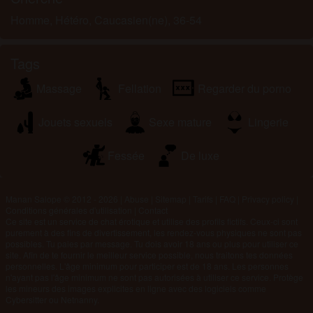
Homme, Hétéro, Caucasien(ne), 36-54
Tags
Massage
Fellation
Regarder du porno
Jouets sexuels
Sexe mature
Lingerie
Fessée
De luxe
Manan Salope © 2012 - 2026
|
Abuse
|
Sitemap
|
Tarifs
|
FAQ
|
Privacy policy
|
Conditions générales d'utilisation
|
Contact
Ce site est un service de chat érotique et utilise des profils fictifs. Ceux-ci sont
purement à des fins de divertissement, les rendez-vous physiques ne sont pas
possibles. Tu paies par message. Tu dois avoir 18 ans ou plus pour utiliser ce
site. Afin de te fournir le meilleur service possible, nous traitons tes données
personnelles. L'âge minimum pour participer est de 18 ans. Les personnes
n'ayant pas l'âge minimum ne sont pas autorisées à utiliser ce service. Protège
les mineurs des images explicites en ligne avec des logiciels comme
Cybersitter ou Netnanny.