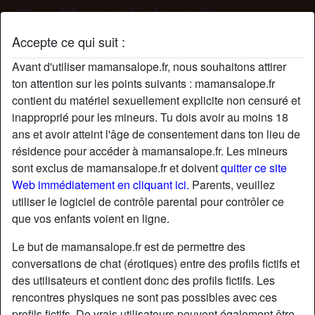
Accepte ce qui suit :
Profil de NinaGotU
Avant d'utiliser mamansalope.fr, nous souhaitons attirer
ton attention sur les points suivants : mamansalope.fr
contient du matériel sexuellement explicite non censuré et
inapproprié pour les mineurs. Tu dois avoir au moins 18
ans et avoir atteint l'âge de consentement dans ton lieu de
résidence pour accéder à mamansalope.fr. Les mineurs
sont exclus de mamansalope.fr et doivent
quitter ce site
Web immédiatement en cliquant ici.
Parents, veuillez
utiliser le logiciel de contrôle parental pour contrôler ce
que vos enfants voient en ligne.
Le but de mamansalope.fr est de permettre des
conversations de chat (érotiques) entre des profils fictifs et
des utilisateurs et contient donc des profils fictifs. Les
rencontres physiques ne sont pas possibles avec ces
star
chat
Ajouter
Discuter !
profils fictifs. De vrais utilisateurs peuvent également être