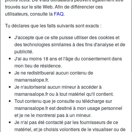
trouvés sur le site Web. Afin de différencier ces
utilisateurs, consulte la
FAQ
.
Tu déclares que les faits suivants sont exacts :
J'accepte que ce site puisse utiliser des cookies et
des technologies similaires à des fins d'analyse et de
publicité.
J'ai au moins 18 ans et l'âge du consentement dans
mon lieu de résidence.
Je ne redistribuerai aucun contenu de
mamansalope.fr.
Je n'autoriserai aucun mineur à accéder à
Nickname:
NinaGotU
mamansalope.fr ou à tout matériel qu'il contient.
Âge:
57
Tout contenu que je consulte ou télécharge sur
Pays:
France
mamansalope.fr est destiné à mon usage personnel
Département:
Côtes-d'Armor
et je ne le montrerai pas à un mineur.
Sexe:
Femme
Je n'ai pas été contacté par les fournisseurs de ce
Sexualité:
Hétéro
matériel, et je choisis volontiers de le visualiser ou de