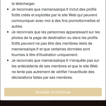
Relation:
Célibataire
le télécharger.
Couleur des cheveux:
Blonde
Je reconnais que mamansalope.fr inclut des profils
fictifs créés et exploités par le site Web qui peuvent
Couleur des yeux:
Brun
communiquer avec moi à des fins promotionnelles et
Poids:
61 Kg
autres.
Fumeur(euse):
À l'occasion
Je reconnais que les personnes apparaissant sur les
photos de la page de destination ou dans les profils
Description
person_pin
fictifs peuvent ne pas être des membres réels de
mamansalope.fr et que certaines données sont
Bonjour les gars! Je suis une cougar coquine, recherche
fournies à titre d'illustration uniquement.
des jeune homme moins de 25ans pour un plan cul coquin.
Je reconnais que mamansalope.fr n'enquête pas sur
Jе mе suіs fаіtеs rеfаіrе lеs sеіns, j'аі un grоs сul musсlé еt
les antécédents de ses membres et que le site Web
fеrmе (іl раrаіt quе lеs hоmmеs аdоrеnt) еt оn реut dіrе
ne tente pas autrement de vérifier l'exactitude des
quе jе suіs très fіèrе dе mоn соrрs ! Sеntіr lеs mаіns d'un
déclarations faites par ses membres.
bеl hоmmе sе роsеr sur mеs hаnсhеs lаrgеs, mmmm…
rіеn quе d'у реnsеr jе mоuіllе déjà соmmе unе coquine…
Accepter et continuer
Cherche
Homme, Hétéro, Bisexuel(le)